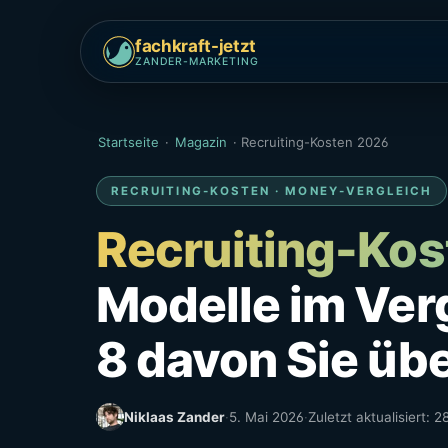
fachkraft-jetzt
ZANDER-MARKETING
Startseite
·
Magazin
·
Recruiting-Kosten 2026
RECRUITING-KOSTEN · MONEY-VERGLEICH
Recruiting-Ko
Modelle im Ver
8 davon Sie üb
Niklaas Zander
·
5. Mai 2026
·
Zuletzt aktualisiert: 2