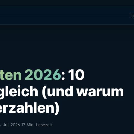
T
sten 2026
: 10
gleich (und warum
erzahlen)
8. Juli 2026
·
17 Min. Lesezeit