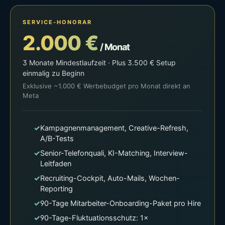
SERVICE-HONORAR
2.000 €
/ Monat
3 Monate Mindestlaufzeit · Plus 3.500 € Setup
einmalig zu Beginn
Exklusive ~1.000 € Werbebudget pro Monat direkt an
Meta
✓
Kampagnenmanagement, Creative-Refresh,
A/B-Tests
✓
Senior-Telefonquali, KI-Matching, Interview-
Leitfaden
✓
Recruiting-Cockpit, Auto-Mails, Wochen-
Reporting
✓
90-Tage Mitarbeiter-Onboarding-Paket pro Hire
✓
90-Tage-Fluktuationsschutz: 1×