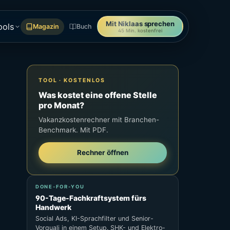
Mit Niklaas sprechen
ools
Magazin
Buch
45 Min. kostenfrei
TOOL · KOSTENLOS
Was kostet eine offene Stelle
pro Monat?
Vakanzkostenrechner mit Branchen-
Benchmark. Mit PDF.
Rechner öffnen
DONE-FOR-YOU
90-Tage-Fachkraftsystem fürs
Handwerk
Social Ads, KI-Sprachfilter und Senior-
Vorquali in einem Setup. SHK- und Elektro-