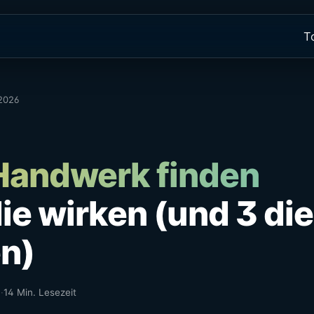
T
 2026
 Handwerk finden
ie wirken (und 3 die
n)
6
·
14 Min. Lesezeit