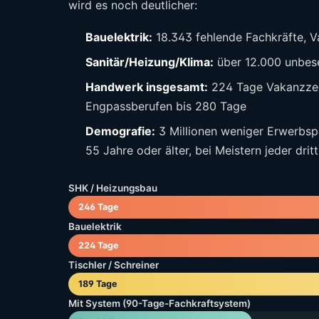
wird es noch deutlicher:
Bauelektrik:
18.343 fehlende Fachkräfte, 
Sanitär/Heizung/Klima:
über 12.000 unbese
Handwerk insgesamt:
224 Tage Vakanzzeit
Engpassberufen bis 280 Tage
Demografie:
3 Millionen weniger Erwerbspe
55 Jahre oder älter, bei Meistern jeder drit
SHK / Heizungsbau
246 Tage
Bauelektrik
224 Tage
Tischler / Schreiner
189 Tage
Mit System (90-Tage-Fachkraftsystem)