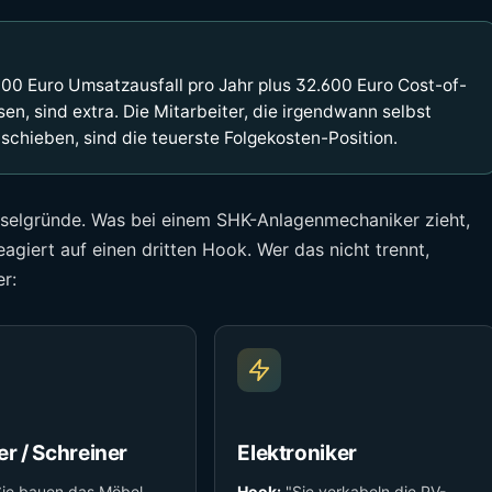
000 Euro Umsatzausfall pro Jahr plus 32.600 Euro Cost-of-
en, sind extra. Die Mitarbeiter, die irgendwann selbst
schieben, sind die teuerste Folgekosten-Position.
hselgründe. Was bei einem SHK-Anlagenmechaniker zieht,
reagiert auf einen dritten Hook. Wer das nicht trennt,
r:
er / Schreiner
Elektroniker
ie bauen das Möbel,
Hook:
"Sie verkabeln die PV-